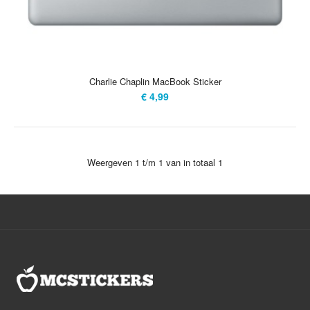
Charlie Chaplin MacBook Sticker
€ 4,99
Charlie Chaplin MacBook Sticker
€ 4,99
Weergeven 1 t/m 1 van in totaal 1
De wereldberoemde Charlie Chaplin als leuke sticker om op je
Apple logo te plakken en je saaie Mac op een leuke manier te
versieren! De vinyl decals zijn eenvoudig aan te brengen en
eenvoudig te verwijderen zonder lijmresten en ze blijven wel 5
jaar mooi! ..