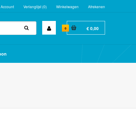
 Account
Verlanglijst (0)
Winkelwagen
Afrekenen
€ 0,00
0
bon