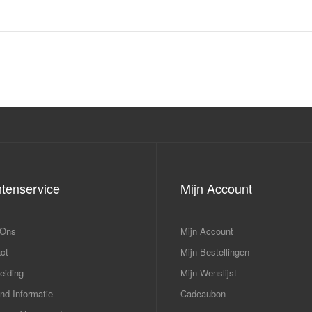
One Piece Monkey MacBook Sticker
Met deze super 
€ 4,99
uniek. De stick
makkelijk te plak
geen last van vl
ntenservice
Mijn Account
 Ons
Mijn Account
ct
Mijn Bestellingen
Superman Logo Macbook Decal
eiding
Mijn Wenslijst
Geef je Macbook
€ 7,99
Macbook Sticker
nd Informatie
Cadeaubon
held beschermt j