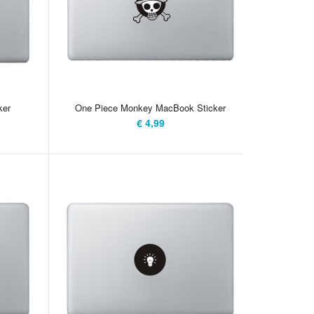
ake it. Because he's not our hero. He's a silent guardian, a
or. A dark knight. Dan is dit de ideale sticker voor je Macbook.
ende Apple Logo lichten zijn ogen op en heb je een stoere en
ker
One Piece Monkey MacBook Sticker
€ 4,99
Iedereen gebruikt het. Jij met deze coole sticker zeker. Deze
 van hoogwaardige kwaliteit en is zo gemaakt dat hij makkelijk is
 ook makkelijk te verwijderen!..