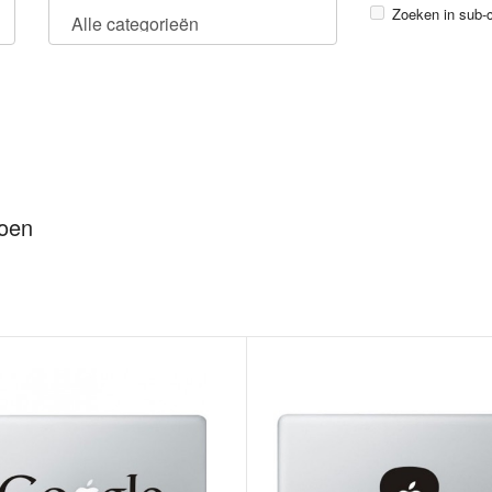
Zoeken in sub-
doen
Batman Logo (2) MacBook Sticker
Is The Dark Knig
€ 7,99
hero Gotham dese