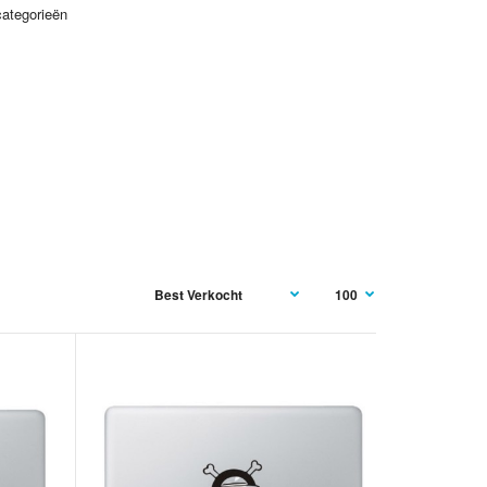
categorieën
ht ook je favorite film. Hou je van de volgende qoute? He's the
rves, but not the one it needs right now. So we'll hunt him.