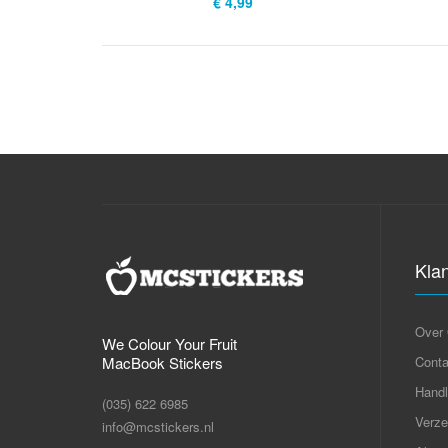
€ 4,99
Kla
Over
We Colour Your Fruit
MacBook Stickers
Conta
Handl
(035) 622 6985
Verze
info@mcstickers.nl