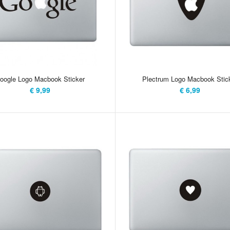
Because he can t
watchful protect
Door de lichtgev
uni..
oogle Logo Macbook Sticker
Plectrum Logo Macbook Stic
€ 9,99
€ 6,99
Google Logo Macbook Sticker
Even Google-en. 
€ 9,99
vinyl sticker is
op te plakken en