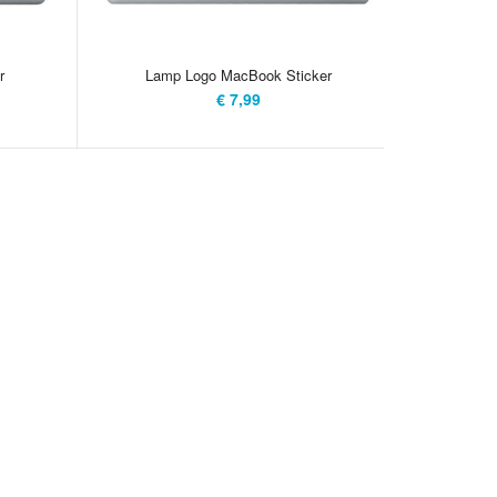
r
Lamp Logo MacBook Sticker
€ 7,99
o Macbook Sticker is de perfecte Macbook Sticker voor
s en al helemaal voor zij die de trotse eigenaar of eigenaresse
jn. Deze sticker laat als geen ander zien waar jouw hart ligt, bij
 De sticker is geproduceerd van hoogwaardig vinyl en gaat
r mee. Zing dat liedje maar eens uit! Je kunt de sticker
..