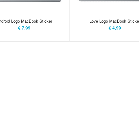
ndroid Logo MacBook Sticker
Love Logo MacBook Sticke
€ 7,99
€ 4,99
Plectrum Logo Macbook Sticker
De Plectrum Log
€ 6,99
muziekliefhebber
van een gitaar zi
de gitaarmuziek.
daarom wel 5 jaa
gemakkelijk aan