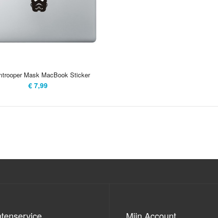
uithalen! Deze s
tot wel vijf jaar
maar ook makkeli
laten. ..
mtrooper Mask MacBook Sticker
€ 7,99
Stormtrooper Mask MacBook Sticker
Was jij meer een
€ 7,99
deze storm troop
mond zullen lich
die stevig is en
ook makkelijk te
ntenservice
Mijn Account