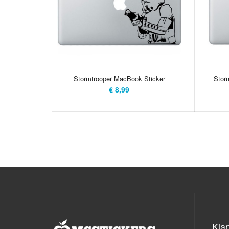
Stormtrooper MacBook Sticker
Stor
€ 8,99
Kla