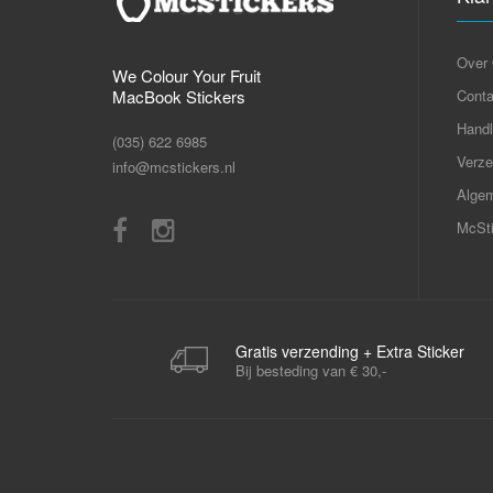
Over
We Colour Your Fruit
MacBook Stickers
Conta
Handl
(035) 622 6985
Verze
info@mcstickers.nl
Alge
McSti
Gratis verzending + Extra Sticker
Bij besteding van € 30,-