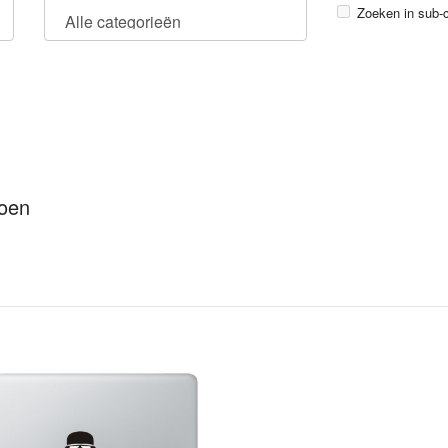
Zoeken in sub-
doen
Stormtrooper MacBook Sticker
Storm Trooper z
€ 8,99
zijn grote pist