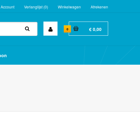
 Account
Verlanglijst (0)
Winkelwagen
Afrekenen
€ 0,00
0
bon