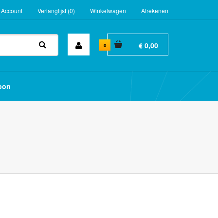
 Account
Verlanglijst (0)
Winkelwagen
Afrekenen
€ 0,00
0
bon