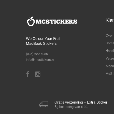
Kla
Over
We Colour Your Fruit
MacBook Stickers
Conta
Handl
(035) 622 6985
Verze
info@mcstickers.nl
Alge
McSti
Gratis verzending + Extra Sticker
Bij besteding van € 30,-