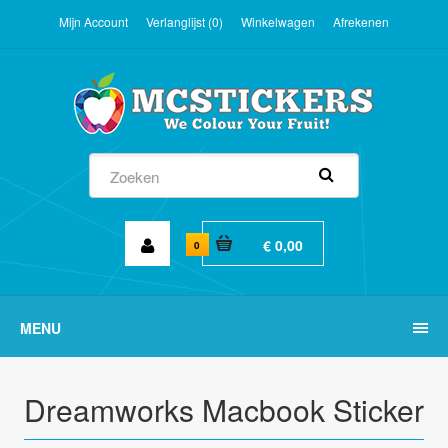
Mijn Account
Verlanglijst (0)
Winkelwagen
Afrekenen
€ 0,00
0
MENU
Dreamworks Macbook Sticker