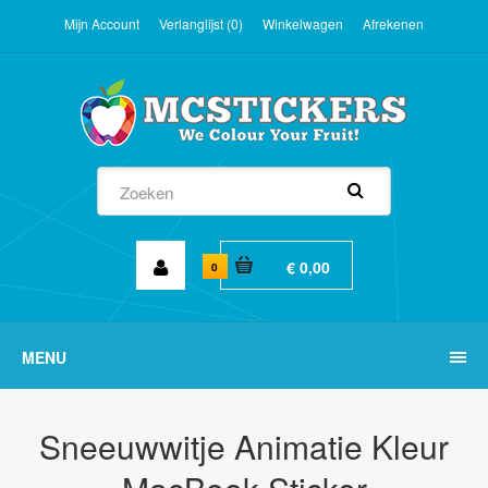
Mijn Account
Verlanglijst (0)
Winkelwagen
Afrekenen
€ 0,00
0
MENU
Sneeuwwitje Animatie Kleur