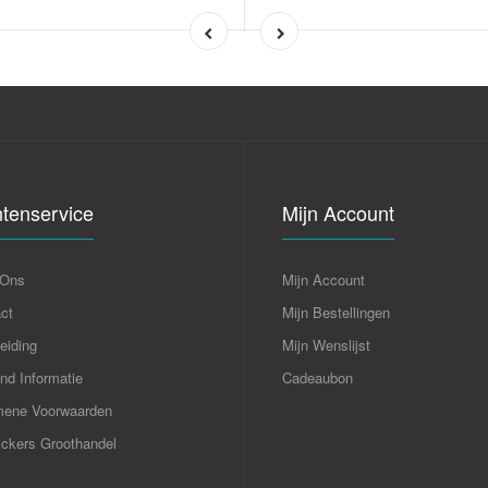
ntenservice
Mijn Account
 Ons
Mijn Account
ct
Mijn Bestellingen
eiding
Mijn Wenslijst
nd Informatie
Cadeaubon
mene Voorwaarden
ckers Groothandel