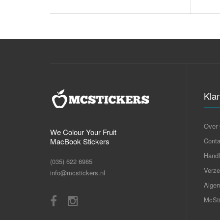
Kla
Over
We Colour Your Fruit
MacBook Stickers
Conta
Handl
(035) 622 6985
Verze
info@mcstickers.nl
Alge
McSti