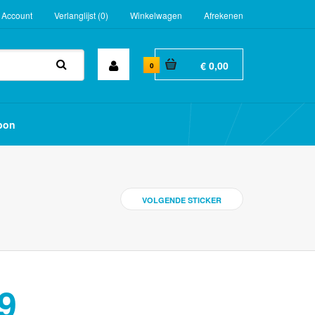
 Account
Verlanglijst (0)
Winkelwagen
Afrekenen
€ 0,00
0
bon
VOLGENDE STICKER
9