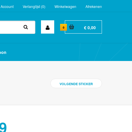
 Account
Verlanglijst (0)
Winkelwagen
Afrekenen
€ 0,00
0
bon
VOLGENDE STICKER
9