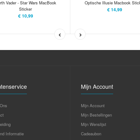
rth Vader - Star Wars MacBook
Optische Illusie Macbook Stic
Sticker
€ 14,99
€ 10,99
ntenservice
Mijn Account
 Ons
Mijn Account
ct
Mijn Bestellingen
eiding
Mijn Wenslijst
nd Informatie
Cadeaubon