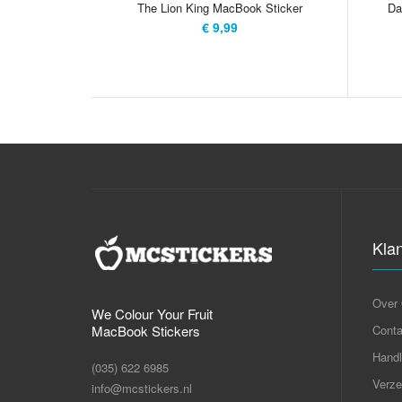
The Lion King MacBook Sticker
Da
€ 9,99
Kla
Over
We Colour Your Fruit
MacBook Stickers
Conta
Handl
(035) 622 6985
Verze
info@mcstickers.nl