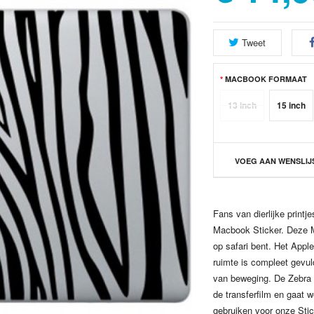
Tweet
MACBOOK FORMAAT
13 inch
15 inch
VOEG AAN WENSLIJ
Fans van dierlijke print
Macbook Sticker. Deze Ma
op safari bent. Het Appl
ruimte is compleet gevuld
van beweging. De Zebra 
de transferfilm en gaat w
gebruiken voor onze Sti