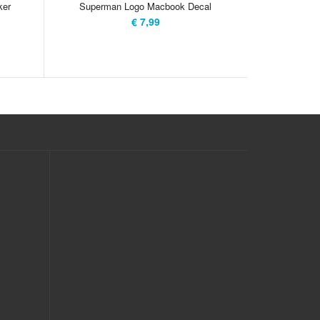
ker
Superman Logo Macbook Decal
Fuzzy
€ 7,99